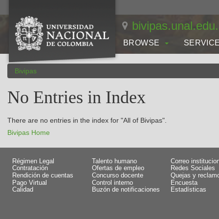
Skip
navigation
bivipas.unal.edu
BROWSE
SERVIC
Bivipas
No Entries in Index
There are no entries in the index for "All of Bivipas".
Bivipas Home
Régimen Legal
Talento humano
Correo institucio
Contratación
Ofertas de empleo
Redes Sociales
Rendición de cuentas
Concurso docente
Quejas y reclam
Pago Virtual
Control interno
Encuesta
Calidad
Buzón de notificaciones
Estadísticas