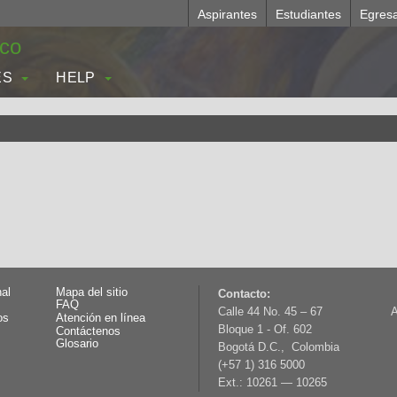
Aspirantes
Estudiantes
Egres
.co
ES
HELP
nal
Mapa del sitio
Contacto:
FAQ
Calle 44 No. 45 – 67
A
os
Atención en línea
Bloque 1 - Of. 602
Contáctenos
Glosario
Bogotá D.C., Colombia
(+57 1) 316 5000
Ext.: 10261 — 10265