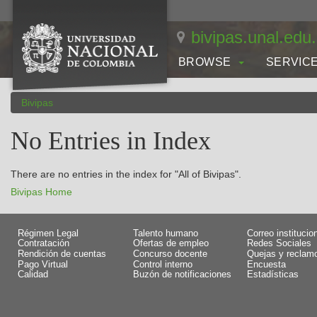
Skip
navigation
bivipas.unal.edu
BROWSE
SERVIC
Bivipas
No Entries in Index
There are no entries in the index for "All of Bivipas".
Bivipas Home
Régimen Legal
Talento humano
Correo institucio
Contratación
Ofertas de empleo
Redes Sociales
Rendición de cuentas
Concurso docente
Quejas y reclam
Pago Virtual
Control interno
Encuesta
Calidad
Buzón de notificaciones
Estadísticas