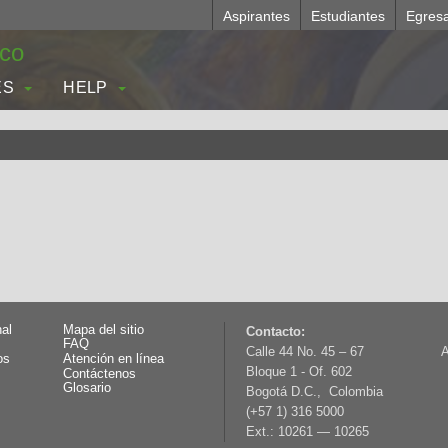
Aspirantes
Estudiantes
Egres
.co
ES
HELP
nal
Mapa del sitio
Contacto:
FAQ
Calle 44 No. 45 – 67
A
os
Atención en línea
Bloque 1 - Of. 602
Contáctenos
Glosario
Bogotá D.C., Colombia
(+57 1) 316 5000
Ext.: 10261 — 10265