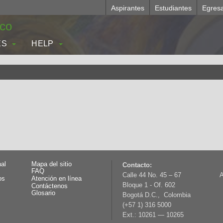
Aspirantes
Estudiantes
Egres
.co
ES
HELP
nal
Mapa del sitio
Contacto:
FAQ
Calle 44 No. 45 – 67
A
os
Atención en línea
Bloque 1 - Of. 602
Contáctenos
Glosario
Bogotá D.C., Colombia
(+57 1) 316 5000
Ext.: 10261 — 10265