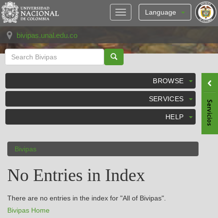
Skip
navigation
Language
bivipas.unal.edu.co
BROWSE
SERVICES
HELP
Bivipas
No Entries in Index
There are no entries in the index for "All of Bivipas".
Bivipas Home