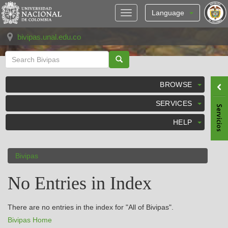
Skip
navigation
Language
bivipas.unal.edu.co
BROWSE
SERVICES
HELP
Bivipas
No Entries in Index
There are no entries in the index for "All of Bivipas".
Bivipas Home