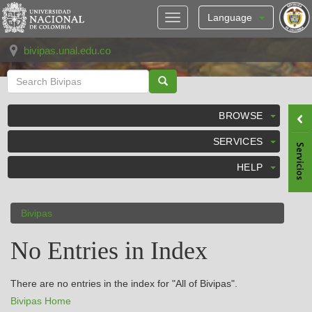
Skip
navigation
Language
bivipas.unal.edu.co
BROWSE
SERVICES
HELP
Bivipas
No Entries in Index
There are no entries in the index for "All of Bivipas".
Bivipas Home