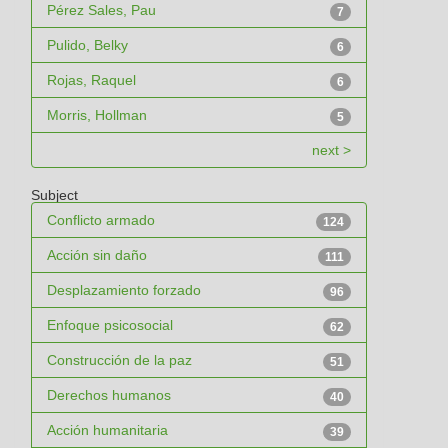
Pérez Sales, Pau
7
Pulido, Belky
6
Rojas, Raquel
6
Morris, Hollman
5
next >
Subject
Conflicto armado
124
Acción sin daño
111
Desplazamiento forzado
96
Enfoque psicosocial
62
Construcción de la paz
51
Derechos humanos
40
Acción humanitaria
39