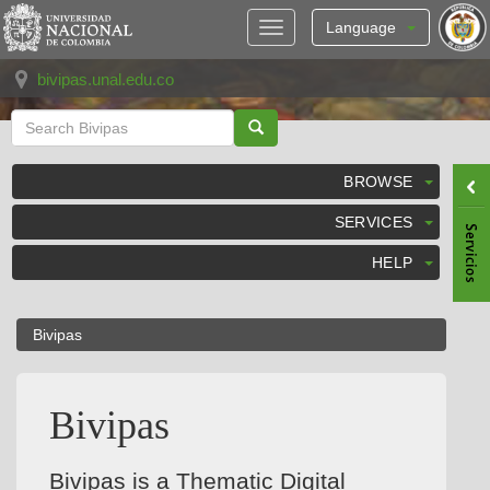
Skip
navigation
Language
bivipas.unal.edu.co
BROWSE
SERVICES
HELP
Bivipas
Bivipas
Bivipas is a Thematic Digital